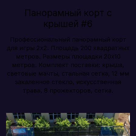
Панорамный корт с
крышей #6
Профессиональный панорамный корт
для игры 2х2. Площадь 200 квадратных
метров. Размеры площадки 20х10
метров. Комплект поставки: крыша,
световые мачты, стальная сетка, 12 мм
закаленное стекло, искусственная
трава, 8 прожекторов, сетка.