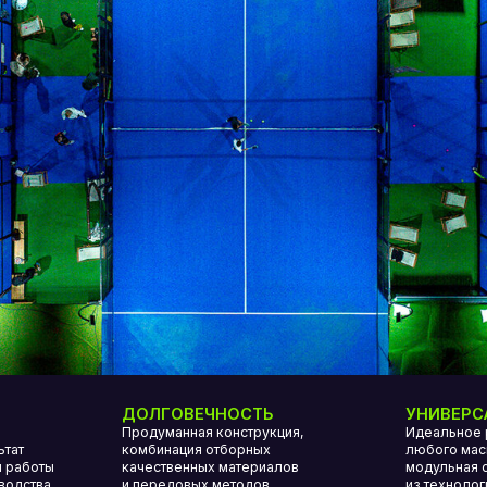
ДОЛГОВЕЧНОСТЬ
УНИВЕРСАЛЬНОСТЬ
Продуманная конструкция,
Идеальное решение для про
комбинация отборных
любого масштаба. Уникальн
качественных материалов
модульная система
и передовых методов
из технологически передовы
производства делает наши корты
компонентов позволяет собр
устойчивыми к любым погодным
корт быстро и с минимальны
условиям (влажность, солнечное
трудозатратами
излучение, перепады температур),
коррозии, интенсивной спортивной
эксплуатации
Как выбрать
падел-корт?