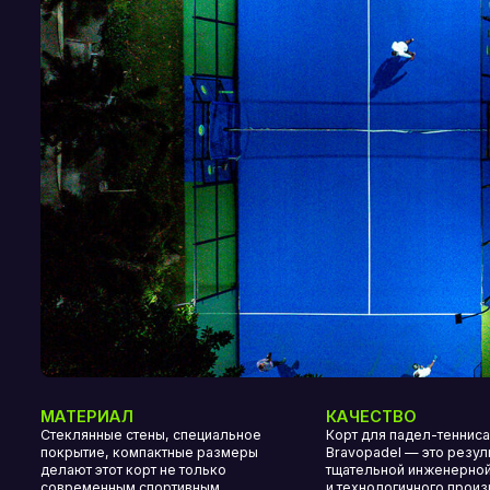
МАТЕРИАЛ
КАЧЕСТВО
Стеклянные стены, специальное
Корт для падел-тенниса
покрытие, компактные размеры
Bravopadel — это результат
делают этот корт не только
тщательной инженерной работы
современным спортивным
и технологичного производства,
сооружением,
созданный для максимальной
но и привлекательным
долговечности и превосходного
дизайнерским объектом города,
игрового опыта
парка, загородного отеля, жилого
комплекса
выбор падел-корта