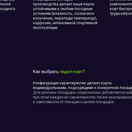
Конфигурация характеристик делает корты
индивидуальными, подходящими к конкретной локации
Для уличных площадок опционально добавляется навес,
при этом каждая их характеристик также «раскрывается»
в зависимости от локации и целей площадки
площадки
для падел-тенниса
падел-тенниса?
Корт для падел-тенниса Bravopadel — это микс инноваций
и технологических возможностей для стремительно
набирающего популярность спорта
ство?
Все товары
?