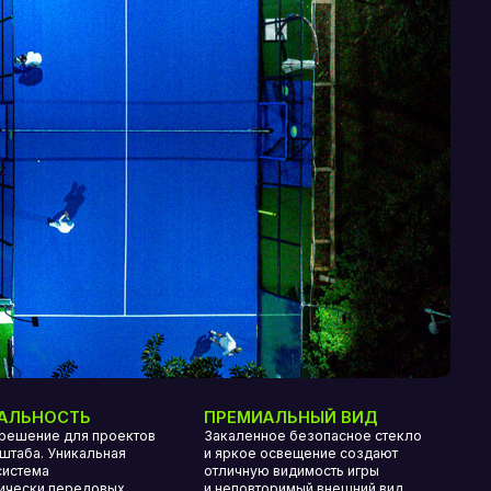
ПРЕМИАЛЬНЫЙ ВИД
ектов
Закаленное безопасное стекло
ая
и яркое освещение создают
отличную видимость игры
х
и неповторимый внешний вид.
ать
Тщательно изготовленные
ми
и покрашенные порошковой
краской опоры, сетка, крепежи
обеспечивают долгосрочную
надежность конструкции.