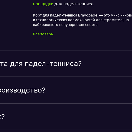
дии на покупку или лизинг кортов?
тнерство при строительстве площадок для 
во падел-клуба в России?