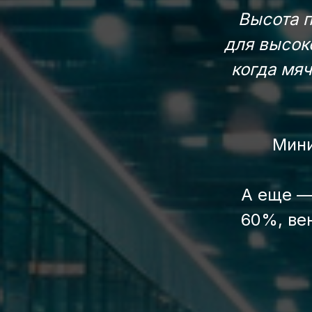
Высота п
для высоко
когда мяч
Мини
А еще —
60%, вен