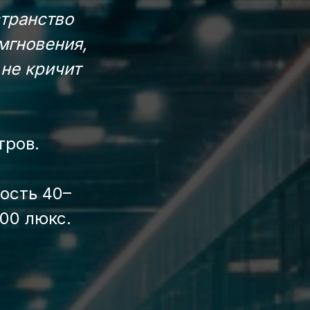
странство
 мгновения,
 не кричит
тров.
ость 40–
700 люкс.